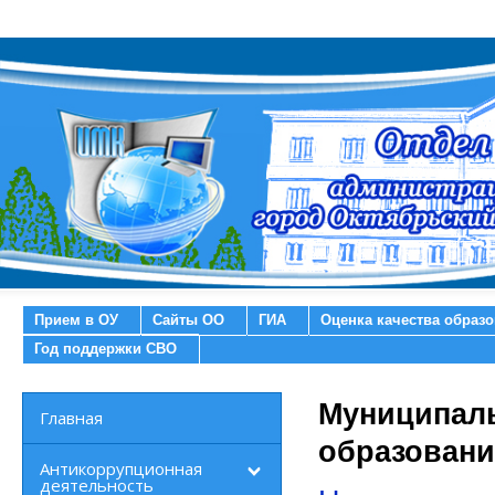
Прием в ОУ
Сайты ОО
ГИА
Оценка качества образ
Год поддержки СВО
Муниципаль
Главная
образован
Антикоррупционная
деятельность