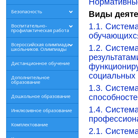
Нормативны
Безопасность
Виды деят
1.1. Систем
Воспитательно-
профилактическая работа
обучающихс
Всероссийская олимпиада
1.2. Систем
школьников. Олимпиады
результатам
Дистанционное обучение
функционир
социальных
Дополнительное
образование
1.3. Систем
способносте
Дошкольное образование
1.4. Систем
Инклюзивное образование
профессион
Комплектование
2.1. Систем