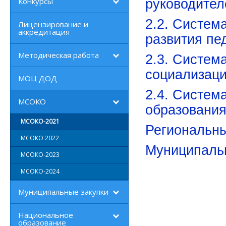
Конкурсы
руководител
2.2. Систем
Лицензирование и
аккредитация
развития пе
Методическая работа
2.3. Систем
социализац
МОЦ ДОД
2.4. Систем
МСОКО
образовани
МСОКО-2021
Региональны
МСОКО 2022
Муниципаль
МСОКО-2023
МСОКО-2024
Муниципальные закупки
Национальное
образование