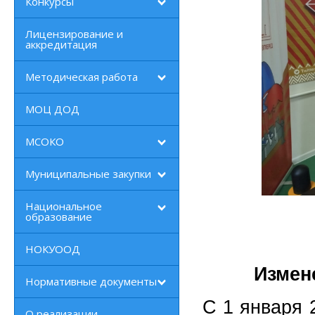
Конкурсы
Лицензирование и
аккредитация
Методическая работа
МОЦ ДОД
МСОКО
Муниципальные закупки
Национальное
образование
НОКУООД
Измене
Нормативные документы
С 1 января 
О реализации