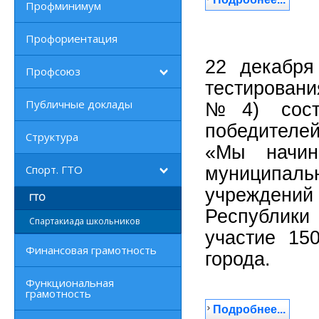
Профминимум
Профориентация
22 декабря
Профсоюз
тестировани
Публичные доклады
№4) состо
победителе
Структура
«Мы начин
Спорт. ГТО
муниципал
учреждений 
ГТО
Республики 
Спартакиада школьников
участие 15
Финансовая грамотность
города.
Функциональная
грамотность
Подробнее...