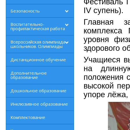
Фестиваль Г
IV супень).
Безопасность
Главная з
Воспитательно-
профилактическая работа
комплекса 
уровня физи
Всероссийская олимпиада
школьников. Олимпиады
здорового о
Учащиеся вы
Дистанционное обучение
на длинну
Дополнительное
положения с
образование
высокой пер
Дошкольное образование
упоре лёжа, 
Инклюзивное образование
Комплектование