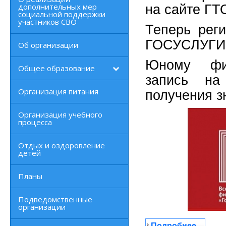
дополнительных мер
на сайте ГТ
социальной поддержки
участников СВО
Теперь реги
ГОСУСЛУГИ
Об организации
Юному физ
Общее образование
запись на
Организация питания
получения з
Организация учебного
процесса
Отдых и оздоровление
детей
Планы
Подведомственные
организации
Подробнее...