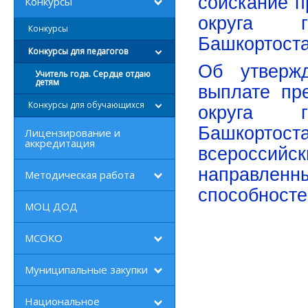
соискание п
Конкурсы
округа г
Конкурсы
Башкортост
Конкурсы для педагогов
Об утверж
Учитель года. Сердце отдаю
детям
выплате пр
Конкурсы для обучающихся
округа г
Башкорто
Лицензирование и
аккредитация
всероссий
направлен
Методическая работа
способност
МОЦ ДОД
МСОКО
Муниципальные закупки
Национальное