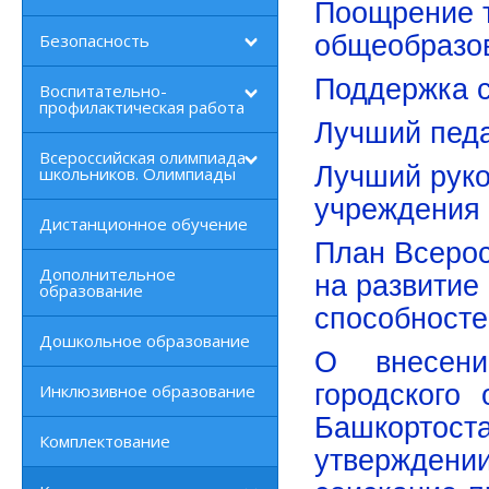
Поощрение т
Безопасность
общеобразо
Поддержка 
Воспитательно-
профилактическая работа
Лучший педа
Всероссийская олимпиада
Лучший руко
школьников. Олимпиады
учреждения
Дистанционное обучение
План Всерос
Дополнительное
на развитие
образование
способносте
Дошкольное образование
О внесен
городского 
Инклюзивное образование
Башкорто
Комплектование
утверждени