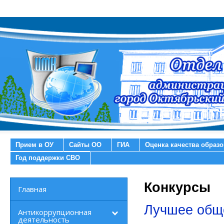
Прием в ОУ
Сайты ОО
ГИА
Оценка качества образ
Год поддержки СВО
Конкурсы
Главная
Лучшее общ
Антикоррупционная
деятельность