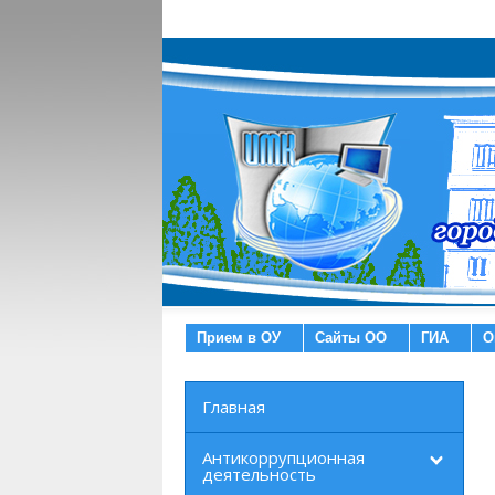
Прием в ОУ
Сайты ОО
ГИА
О
Главная
Антикоррупционная
деятельность