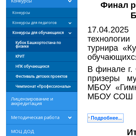
Конкурсы
Финал р
Конкурсы
Б
Конкурсы для педагогов
17.04.2025
Конкурсы для обучающихся
технологии
Кубок Башкортостана по
турнира «К
физике
обучающихся
КРИТ
НПК обучающихся
В финале г.
Фестиваль детских проектов
призеры му
МБОУ «Гим
Чемпионат «Профессионалы»
МБОУ СОШ 
Лицензирование и
аккредитация
Методическая работа
Подробнее...
И
МОЦ ДОД