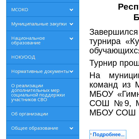
Респ
МСОКО
Б
Муниципальные закупки
Завершился 
Национальное
турнира «К
образование
обучающихся
НОКУООД
Турнир про
Нормативные документы
На муници
команд из
О реализации
дополнительных мер
МБОУ «Гим
социальной поддержки
участников СВО
СОШ №9, 
МБОУ СОШ 
Об организации
Общее образование
Подробнее...