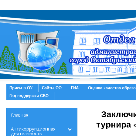
Прием в ОУ
Сайты ОО
ГИА
Оценка качества образ
Год поддержки СВО
Заключи
Главная
турнира 
Антикоррупционная
деятельность