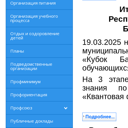
Организация питания
И
Организация учебного
Респ
процесса
Б
Отдых и оздоровление
детей
19.03.2025
муниципаль
Планы
«Кубок Б
Подведомственные
обучающихся
организации
На 3 этапе
Профминимум
знания п
Профориентация
«Квантовая 
Профсоюз
Подробнее...
Публичные доклады