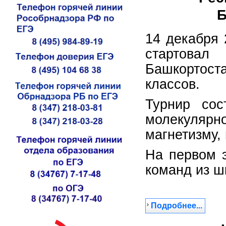
Б
14 декабря
стартовал
Башкортост
классов.
Турнир сос
молекуляр
магнетизму, 
На первом э
команд из шко
Подробнее...