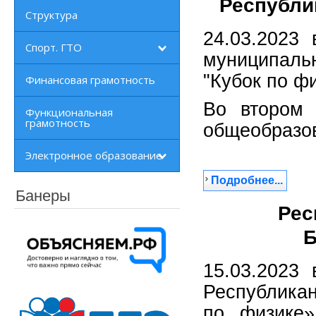
Республи
Структура
24.03.202
Спорт. ГТО
муниципаль
"Кубок по ф
Финансовая грамотность
Во втором 
Функциональная
грамотность
общеобразо
Электронное образование
Подробнее...
Банеры
Рес
Б
15.03.202
Республика
по физике»