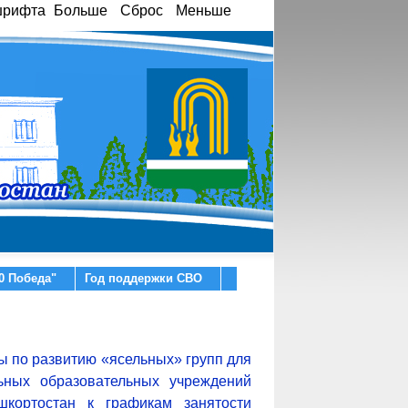
шрифта
Больше
Сброс
Меньше
0 Победа"
Год поддержки СВО
ы по развитию «ясельных» групп для
ьных образовательных учреждений
шкортостан к графикам занятости