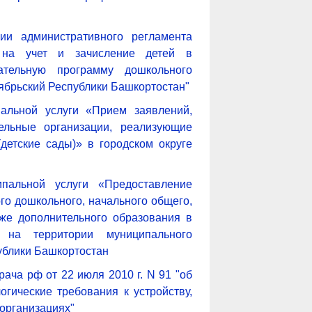
ии административного регламента
а на учет и зачисление детей в
ательную программу дошкольного
тябрьский Республики Башкортостан"
альной услуги «Прием заявлений,
ельные организации, реализующие
детские сады)» в городском округе
ипальной услуги «Предоставление
го дошкольного, начального общего,
кже дополнительного образования в
х на территории муниципального
публики Башкортостан
ача рф от 22 июля 2010 г. N 91 "об
огические требования к устройству,
организациях"