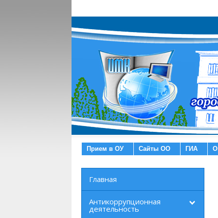
Прием в ОУ
Сайты ОО
ГИА
О
Главная
Антикоррупционная
деятельность