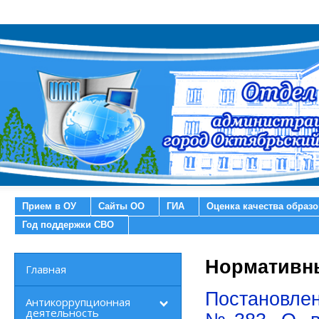
Прием в ОУ
Сайты ОО
ГИА
Оценка качества образ
Год поддержки СВО
Нормативн
Главная
Постановлен
Антикоррупционная
деятельность