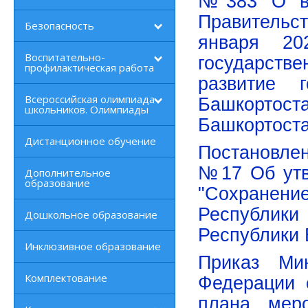
№383 О вн
Правительс
Безопасность
января 2
Воспитательно-
государст
профилактическая работа
развитие г
Всероссийская олимпиада
Башкортос
школьников. Олимпиады
Башкортост
Дистанционное обучение
Постановлен
№17 Об утв
Дополнительное
образование
"Сохранени
Республик
Дошкольное образование
Республики 
Инклюзивное образование
Приказ Мин
Комплектование
Федерации 
плана меро