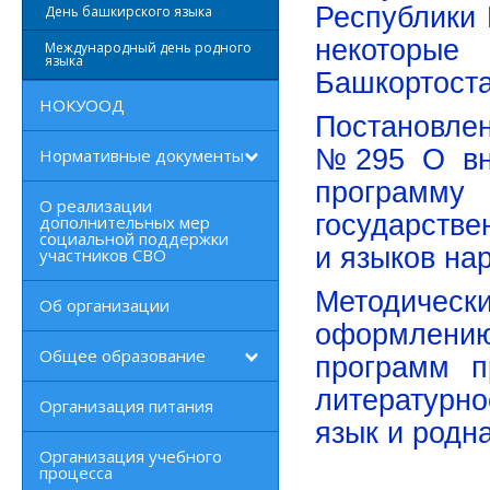
Республики 
День башкирского языка
некоторые 
Международный день родного
языка
Башкортост
НОКУООД
Постановлен
№295 О вне
Нормативные документы
програм
О реализации
государстве
дополнительных мер
социальной поддержки
и языков на
участников СВО
Методичес
Об организации
оформлен
Общее образование
программ п
литературно
Организация питания
язык и родн
Организация учебного
процесса