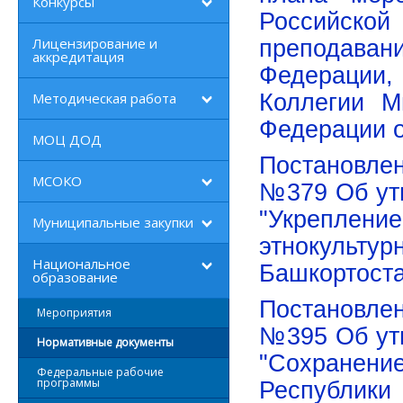
Конкурсы
Российской
Лицензирование и
преподаван
аккредитация
Федерации,
Методическая работа
Коллегии М
Федерации о
МОЦ ДОД
Постановлен
МСОКО
№379 Об ут
"Укреплен
Муниципальные закупки
этнокульту
Национальное
Башкортост
образование
Постановлен
Мероприятия
№395 Об ут
Нормативные документы
"Сохранени
Федеральные рабочие
программы
Республик